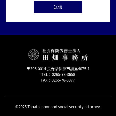
〒396-0014 長野県伊那市狐島4075-1
TEL：0265-78-3658
FAX：0265-78-8377
©2025 Tabata labor and social security attorney.