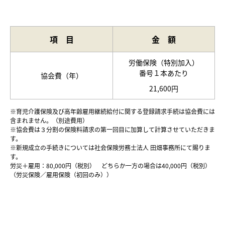
項 目
金 額
労働保険（特別加入）
番号１本あたり
協会費（年）
21,600円
※育児介護保険及び高年齢雇用継続給付に関する登録請求手続は協会費には
含まれません。（別途費用）
※協会費は３分割の保険料請求の第一回目に加算して計算させていただきま
す。
※新規成立の手続きについては社会保険労務士法人 田畑事務所にて賜りま
す。
労災＋雇用：80,000円（税別） どちらか一方の場合は40,000円（税別）
（労災保険／雇用保険（初回のみ））